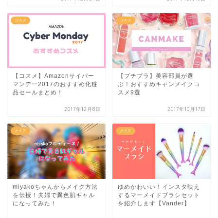
コスメ
コスメ
【コスメ】Amazonサイバー
【プチプラ】美容部員が選
マンデー2017のおすすめ化粧
ぶ！おすすめキャンメイクコ
品セールまとめ！
スメ9選
2017年12月8日
2017年10月17日
メイク
メイク
miyakoちゃんからメイク方法
ゆめかわいい！インスタ映え
を伝授！夫婦で異色肌ギャル
するマーメイドブラシセット
になってみた！
を紹介します【Vander】