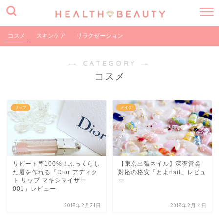
コスメ
スキンケア
リラクゼーション
― CATEGORY ―
コスメ
リップ
メイク
リピート率100%！ふっくらし
【東京出張ネイル】深夜営業
た唇を作れる「Dior アディク
対応の格安「とよnail」レビュ
ト リップ マキシマイザー
ー
001」レビュー
2018年2月21日
2018年2月14日