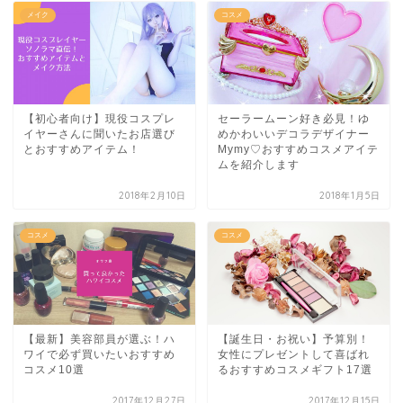
メイク
コスメ
【初心者向け】現役コスプレ
セーラームーン好き必見！ゆ
イヤーさんに聞いたお店選び
めかわいいデコラデザイナー
とおすすめアイテム！
Mymy♡おすすめコスメアイテ
ムを紹介します
2018年2月10日
2018年1月5日
コスメ
コスメ
【最新】美容部員が選ぶ！ハ
【誕生日・お祝い】予算別！
ワイで必ず買いたいおすすめ
女性にプレゼントして喜ばれ
コスメ10選
るおすすめコスメギフト17選
2017年12月27日
2017年12月15日