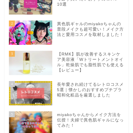
10選
2
異色肌ギャルのmiyakoちゃんの
普段メイクも超可愛い！メイク方
法と愛用コスメを取材しました！
3
【RMK】肌が改善するスキンケ
ア美容液「Wトリートメントオイ
ル」乾燥肌でも脂性肌でも使える
【レビュー】
4
長年愛され続けてるレトロコスメ
5選｜懐かしのおすすめプチプラ
昭和化粧品を厳選しました
5
miyakoちゃんからメイク方法を
伝授！夫婦で異色肌ギャルになっ
てみた！